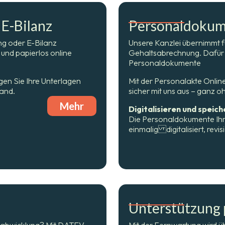
 E-Bilanz
Personaldokume
ung oder E-Bilanz
Unsere Kanzlei übernimmt fü
und papierlos online
Gehaltsabrechnung. Dafür b
Personaldokumente
gen Sie Ihre Unterlagen
Mit der Personalakte Online
sand.
sicher mit uns aus – ganz 
Mehr
Digitalisieren und speich
Die Personaldokumente Ihre
einmalig digitalisiert, revi
Unterstützung 
agsabwicklung? Mit DATEV
Mit der Fernwartung wird üb