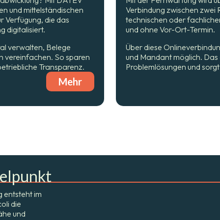
en und mittelständischen
Verbindung zwischen zwei R
r Verfügung, die das
technischen oder fachlichen
digitalisiert.
und ohne Vor-Ort-Termin.
al verwalten, Belege
Über diese Onlineverbindun
ch vereinfachen. So sparen
und Mandant möglich. Das 
betriebliche Transparenz.
Problemlösungen und sorgt 
Mehr
elpunkt
g entsteht im
li die
Nähe und