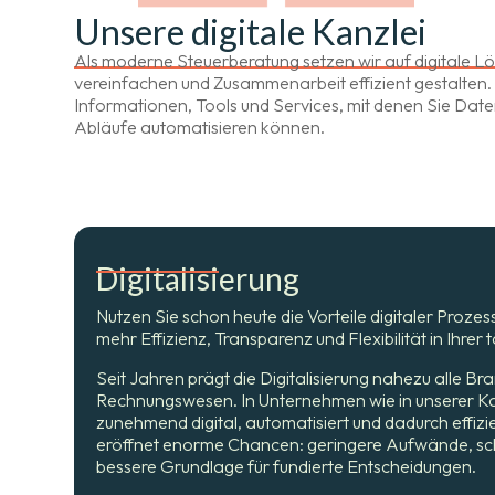
Unsere digitale Kanzlei
Als moderne Steuerberatung setzen wir auf digitale L
vereinfachen und Zusammenarbeit effizient gestalten. 
Informationen, Tools und Services, mit denen Sie Date
Abläufe automatisieren können.
Digitalisierung
Nutzen Sie schon heute die Vorteile digitaler Prozes
mehr Effizienz, Transparenz und Flexibilität in Ihre
Seit Jahren prägt die Digitalisierung nahezu alle B
Rechnungswesen. In Unternehmen wie in unserer K
zunehmend digital, automatisiert und dadurch effizi
eröffnet enorme Chancen: geringere Aufwände, sch
bessere Grundlage für fundierte Entscheidungen.