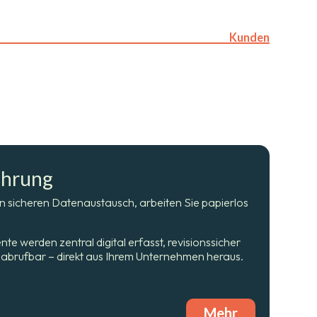
Kunden
ührung
en sicheren Datenaustausch, arbeiten Sie papierlos
 werden zentral digital erfasst, revisionssicher
it abrufbar – direkt aus Ihrem Unternehmen heraus.
Mehr