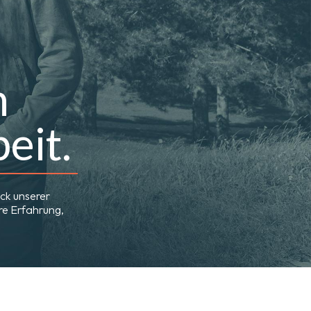
n
eit.
ack unserer
re Erfahrung,