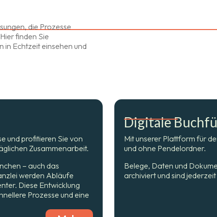
ösungen, die Prozesse
Hier finden Sie
n in Echtzeit einsehen und
Digitale Buchf
se und profitieren Sie von
Mit unserer Plattform für d
r täglichen Zusammenarbeit.
und ohne Pendelordner.
ranchen – auch das
Belege, Daten und Dokumente
anzlei werden Abläufe
archiviert und sind jederze
enter. Diese Entwicklung
nellere Prozesse und eine