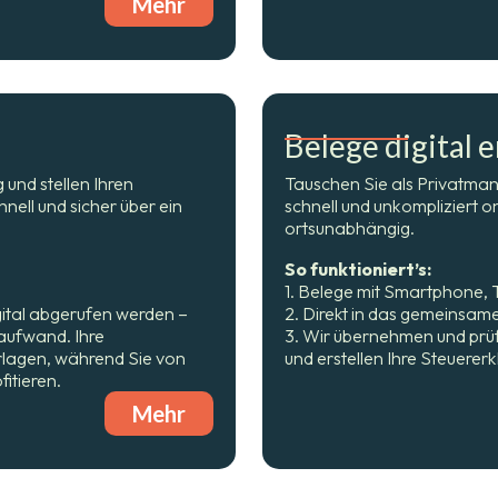
Mehr
Belege digital 
 und stellen Ihren
Tauschen Sie als Privatman
nell und sicher über ein
schnell und unkompliziert on
ortsunabhängig.
So funktioniert’s:
1. Belege mit Smartphone, T
ital abgerufen werden –
2. Direkt in das gemeinsam
aufwand. Ihre
3. Wir übernehmen und prüf
erlagen, während Sie von
und erstellen Ihre Steuerer
itieren.
Mehr