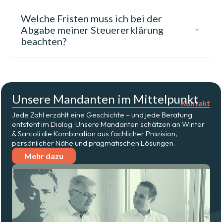
Welche Fristen muss ich bei der
Abgabe meiner Steuererklärung
C
beachten?
Unsere Mandanten im Mittelpunkt
Kontakt
Jede Zahl erzählt eine Geschichte – und jede Beratung
entsteht im Dialog. Unsere Mandanten schätzen an Winter
& Sarcoli die Kombination aus fachlicher Präzision,
persönlicher Nähe und pragmatischen Lösungen.
Mehr dazu