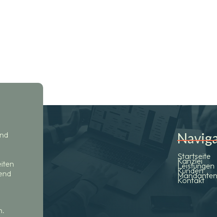
Navig
und
Startseite
Kanzlei
iten
Leistungen
Kunden
uend
Mandanten
Kontakt
n.